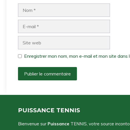
Nom
E-
mail
Site
web
Enregistrer mon nom, mon e-mail et mon site dans 
PUISSANCE TENNIS
Bienvenue sur
Puissance
TENNIS, votre source incontour