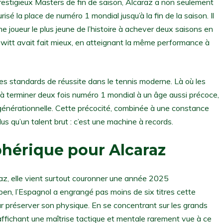
estigieux Masters de fin de saison, Alcaraz a non seulement
risé la place de numéro 1 mondial jusqu’à la fin de la saison. Il
e joueur le plus jeune de l’histoire à achever deux saisons en
witt avait fait mieux, en atteignant la même performance à
r les standards de réussite dans le tennis moderne. Là où les
 à terminer deux fois numéro 1 mondial à un âge aussi précoce,
générationnelle. Cette précocité, combinée à une constance
us qu’un talent brut : c’est une machine à records.
phérique pour Alcaraz
az, elle vient surtout couronner une année 2025
pen, l’Espagnol a engrangé pas moins de six titres cette
ur préserver son physique. En se concentrant sur les grands
, affichant une maîtrise tactique et mentale rarement vue à ce